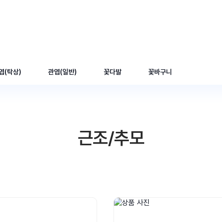
엽(탁상)
관엽(일반)
꽃다발
꽃바구니
근조/추모