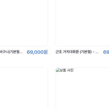
69,000원
6
특정지정 근조바구니(기본형)-창원상복공원, 마산의료원, 대구카톨릭, 함안하늘공원, 상주시민장례식장, 고령지역 전체
근조 거치대화환 (기본형) - 영락공원.동남권원자력.특정장례식장.지역전용화환