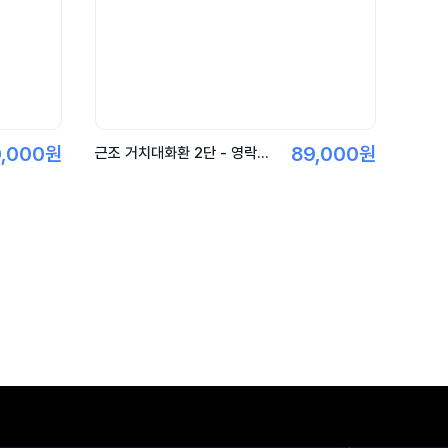
0,000원
89,000원
근조 거치대화환 2단 - 영락공원.동남권원자력.특정장례식장.지역전용화환