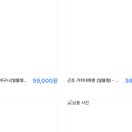
59,000원
5
특정지정 근조바구니(알뜰형)-창원상복공원, 마산의료원, 대구카톨릭, 함안하늘공원, 상주시민장례식장, 고령지역 전체
근조 거치대화환 (알뜰형) - 영락공원.동남권원자력.특정장례식장.지역전용화환