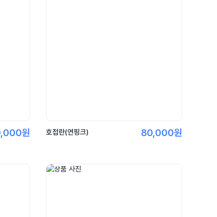
0,000원
80,000원
호접란(연핑크)