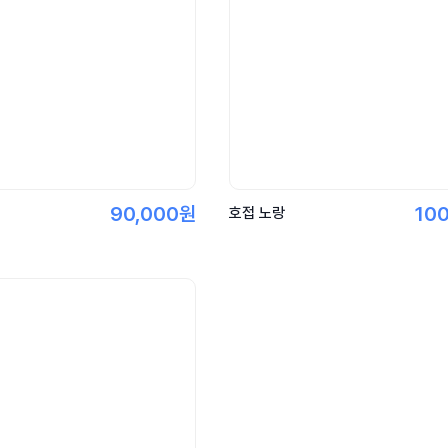
90,000원
10
호접 노랑