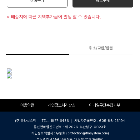
장바구니
바로구매
※ 배송지에 따른 지역추가금이 발생 할 수 있습니다.
상품상세
취소/교환/환불
이용약관
개인정보처리방침
이메일무단수집거부
(주)플라시스템 ｜ TEL : 1877-6456 ｜ 사업자등록번호 : 605-86-23194
통신판매업신고번호 : 제 2026-부산남구-0023호
개인정보책임자 : 우동효 (protection@flasystem.com)
부산광역시 남구 남동천로 128,1821호(문현동)