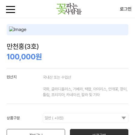
로그인
만천홍(3호)
100,000원
원산지
국내산 또는 수입산
국화, 글라디올러스, 거베라, 백합, 아이리스, 안개꽃, 장미,
튤립, 프리지아, 카네이션, 칼라 및 기타
상품구분