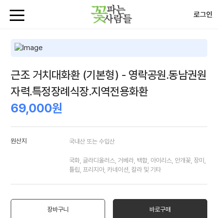
로그인
근조 거치대화환 (기본형) - 영락공원.동남권원
자력.특정장례식장.지역전용화환
69,000원
원산지
국내산 또는 수입산
국화, 글라디올러스, 거베라, 백합, 아이리스, 안개꽃, 장미,
튤립, 프리지아, 카네이션, 칼라 및 기타
장바구니
바로구매