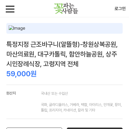
로그인
특정지정 근조바구니(알뜰형)-창원상복공원,
마산의료원, 대구카톨릭, 함안하늘공원, 상주
시민장례식장, 고령지역 전체
59,000원
원산지
국내산 또는 수입산
국화, 글라디올러스, 거베라, 백합, 아이리스, 안개꽃, 장미,
튤립, 프리지아, 카네이션, 칼라 및 기타