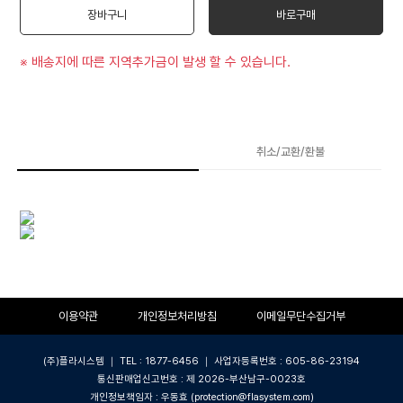
장바구니
바로구매
※ 배송지에 따른 지역추가금이 발생 할 수 있습니다.
상품상세
취소/교환/환불
이용약관
개인정보처리방침
이메일무단수집거부
(주)플라시스템 ｜ TEL : 1877-6456 ｜ 사업자등록번호 : 605-86-23194
통신판매업신고번호 : 제 2026-부산남구-0023호
개인정보책임자 : 우동효 (protection@flasystem.com)