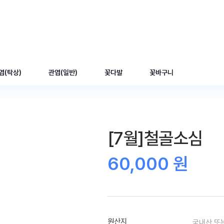
엽(탁상)
관엽(일반)
꽃다발
꽃바구니
[7월]철골소심
60,000 원
원산지
국내산 또