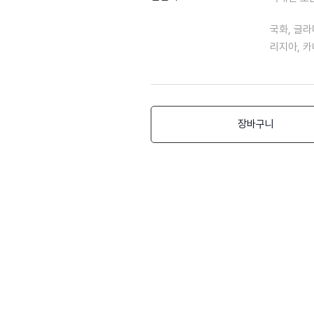
국화, 글라
리지아, 카
장바구니