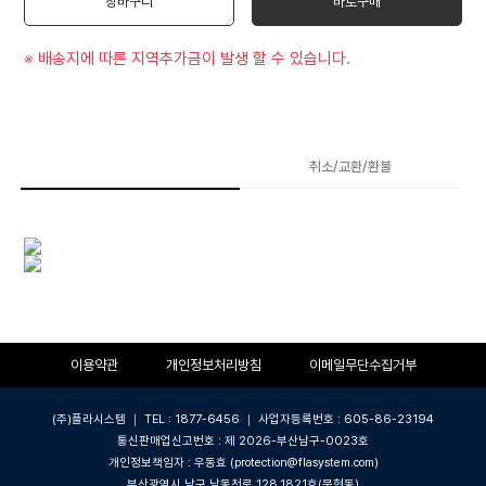
장바구니
바로구매
※ 배송지에 따른 지역추가금이 발생 할 수 있습니다.
상품상세
취소/교환/환불
이용약관
개인정보처리방침
이메일무단수집거부
(주)플라시스템 ｜ TEL : 1877-6456 ｜ 사업자등록번호 : 605-86-23194
통신판매업신고번호 : 제 2026-부산남구-0023호
개인정보책임자 : 우동효 (protection@flasystem.com)
부산광역시 남구 남동천로 128,1821호(문현동)