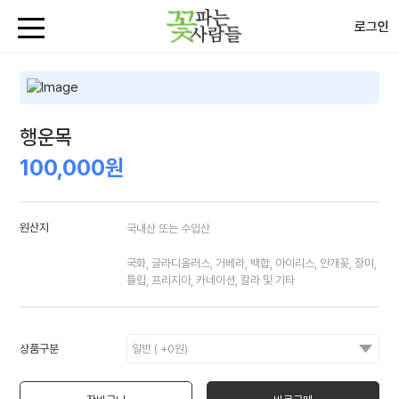
로그인
행운목
100,000원
원산지
국내산 또는 수입산
국화, 글라디올러스, 거베라, 백합, 아이리스, 안개꽃, 장미,
튤립, 프리지아, 카네이션, 칼라 및 기타
상품구분